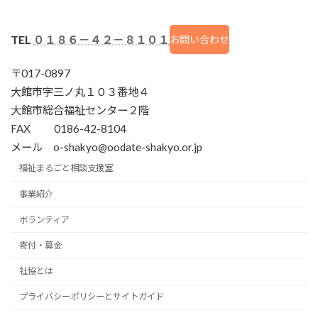
TEL
０１８６－４２－８１０１
お問い合わせ
〒017-0897
大館市字三ノ丸１０３番地４
大館市総合福祉センター２階
FAX 0186-42-8104
メール o-shakyo@oodate-shakyo.or.jp
福祉まるごと相談支援室
事業紹介
ボランティア
寄付・募金
社協とは
プライバシーポリシーとサイトガイド