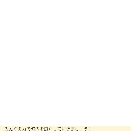
員の方々と話合いたい
地域での事務局が言要なので、そのあり方をおしえてほし
い
身近な町内会を中心として、諸団体、企業、行政と連携し
ていくことが重要だと思う
その声、生活支援コーディネーターが届けます！
生活支援コーディネーターが、町内や地域に出向いて話合い
に参加させていただきます。
まずは地区の現状について状況を共有した上で、地区に住む
みなさんにアンケートや聞き取り調査を行うなどして方針を
決定し、活動の準備を進めていく 流れがおススメてす！
お気軽にご相談ください。
チラシの作成や他の町内の成功例の紹介、仕組みづくりな
ど、お手伝いさせていただきます。
みんなの力で町内を良くしていきましょう！